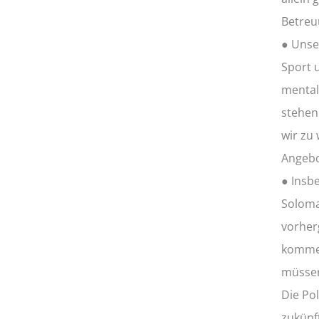
Betreu
● Unse
Sport 
mental
stehen
wir zu
Angebo
● Insbe
Soloma
vorher
kommen
müsse
Die Po
zukünf