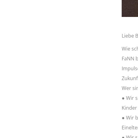
Liebe 
Wie sc
FaNN b
Impuls
Zukunft
Wer si
● Wir 
Kinder
● Wir 
Einelte
● Wir 