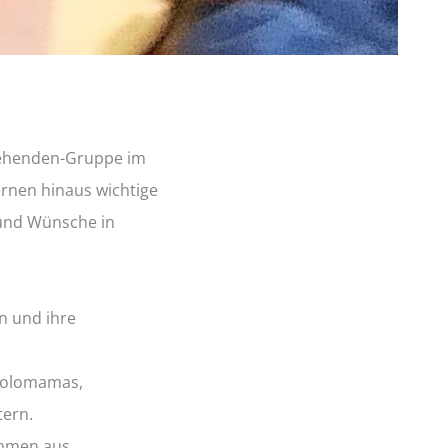
ziehenden-Gruppe im
rnen hinaus wichtige
 und Wünsche in
n und ihre
 Solomamas,
tern.
ommen aus