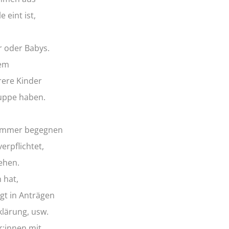
 eint ist,
r oder Babys.
dem
rere Kinder
ruppe haben.
 immer begegnen
erpflichtet,
ehen.
 hat,
gt in Anträgen
klärung, usw.
r:innen mit