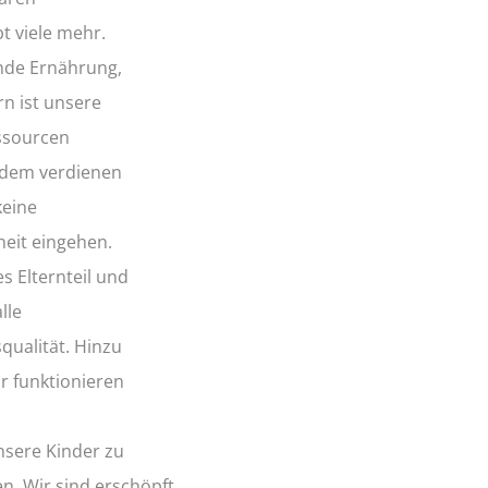
t viele mehr.
nde Ernährung,
n ist unsere
essourcen
udem verdienen
keine
heit eingehen.
s Elternteil und
lle
ualität. Hinzu
r funktionieren
nsere Kinder zu
n. Wir sind erschöpft