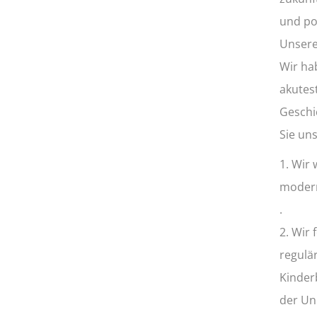
und po
Unsere
Wir ha
akutes
Geschic
Sie un
1. Wir 
modern
.
2. Wir
regulär
Kinder
der Un