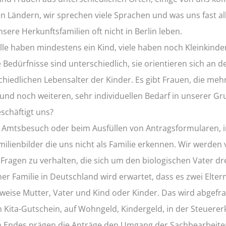
 Ländern, wir sprechen viele Sprachen und was uns fast alle
sere Herkunftsfamilien oft nicht in Berlin leben.
alle haben mindestens ein Kind, viele haben noch Kleinkinde
 Bedürfnisse sind unterschiedlich, sie orientieren sich an 
chiedlichen Lebensalter der Kinder. Es gibt Frauen, die meh
und noch weiteren, sehr individuellen Bedarf in unserer G
schäftigt uns?
 Amtsbesuch oder beim Ausfüllen von Antragsformularen,
ilienbilder die uns nicht als Familie erkennen. Wir werden v
 Fragen zu verhalten, die sich um den biologischen Vater dr
er Familie in Deutschland wird erwartet, dass es zwei Eltern
rweise Mutter, Vater und Kind oder Kinder. Das wird abgefra
n Kita-Gutschein, auf Wohngeld, Kindergeld, in der Steuerer
n Endes prägen die Anträge den Umgang der Sachbearbeite