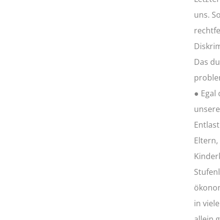
uns. S
rechtf
Diskri
Das du
proble
● Egal 
unsere
Entlas
Eltern,
Kinder
Stufen
ökonom
in viel
allein 