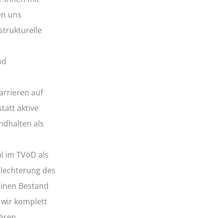
en uns
trukturelle
nd
arrieren auf
tatt aktive
ndhalten als
l im TVöD als
hlechterung des
einen Bestand
 wir komplett
lären