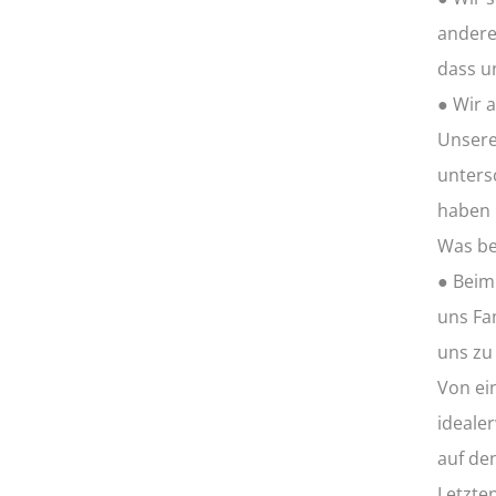
anderen
dass un
● Wir 
Unsere
unters
haben 
Was be
● Beim
uns Fam
uns zu
Von ein
ideale
auf de
Letzte