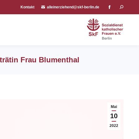
Kontakt
Kontakt
alleinerziehend@skf-berlin.de
alleinerziehend@skf-berlin.de
Search:
Search:
Facebook
Facebook
page
page
opens
opens
in
in
new
new
window
window
trätin Frau Blumenthal
Mai
10
2022