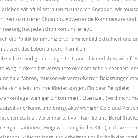
o erleben wir oft Misstrauen zu unseren Angaben, wir müss
ertigen zu unserer Situation. Abwertende Kommentare und s
minierung hat jede schon von uns erlebt.
rch die Politik kommunizierte Familienbild extrahiert uns u
matisiert das Leben unserer Familien.
ob selbstständig oder angestellt, auch hier erleben wir oft B
m Weg in die selbst-verwaltete ökonomische Sicherheit. Ans
tung zu erfahren, müssen wir vergrößerten Belastungen sta
 die sich allein um ihre Kinder sorgen. Ein paar Beispiele:
krankentage (weniger Einkommen), Elternzeit (wird nicht ma
laufzeit anerkannt und bringt aktiv weniger Geld und Versc
ischen Status), Vereinbarkeit von Familie und Beruf (hat k
en Organisationen), Eingewöhnung in der Kita (ja, da werden
gelassen), Schichtdienst und Arbeitszeit außerhalb der regu