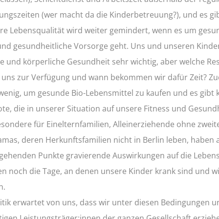
ungszeiten (wer macht da die Kinderbetreuung?), und es gib
re Lebensqualität wird weiter gemindert, wenn es um gesu
und gesundheitliche Vorsorge geht. Uns und unseren Kinder
e und körperliche Gesundheit sehr wichtig, aber welche R
 uns zur Verfügung und wann bekommen wir dafür Zeit? Z
 wenig, um gesunde Bio-Lebensmittel zu kaufen und es gibt 
te, die in unserer Situation auf unsere Fitness und Gesund
sondere für Einelternfamilien, Alleinerziehende ohne zweite
mas, deren Herkunftsfamilien nicht in Berlin leben, haben a
gehenden Punkte gravierende Auswirkungen auf die Lebensq
 noch die Tage, an denen unsere Kinder krank sind und wi
n.
litik erwartet von uns, dass wir unter diesen Bedingungen u
tigen Leistungsträger:innen der ganzen Gesellschaft erziehe