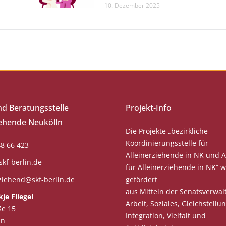
10. Dezember 2025
nd Beratungsstelle
Projekt-Info
iehende Neukölln
Die Projekte „bezirkliche
Koordinierungsstelle für
8 66 423
Alleinerziehende in NK und A
skf-berlin.de
für Alleinerziehende in NK“ 
rziehend@skf-berlin.de
gefördert
aus Mitteln der Senatsverwal
je Fliegel
Arbeit, Soziales, Gleichstellun
ße 15
Integration, Vielfalt und
in