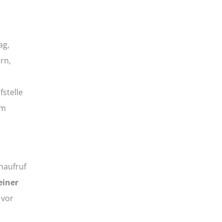
ag,
rn,
fstelle
om
enaufruf
einer
 vor