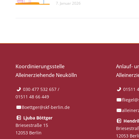
7. Januar 2026
Koordinierungsstelle
Anlauf- u
Alleinerziehende Neukölln
Alleinerz
030 477 532 657 /
01511 4
01511 48 66 449
fliegel@
Boettger@skf-berlin.de
alleine
Ljuba Böttger
Hendrik
Briesestraße 15
Briesestra
12053 Berlin
12053 Berl