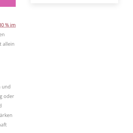
 30 % im
den
 allein
n und
ng oder
d
tärken
aft